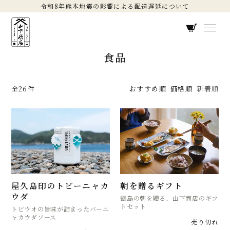
令和8年熊本地震の影響による配送遅延について
食品
全26件
おすすめ順
価格順
新着順
屋久島印のトビーニャカ
朝を贈るギフト
ウダ
甑島の朝を贈る、山下商店のギフ
トセット
トビウオの旨味が詰まったバーニ
ャカウダソース
売り切れ