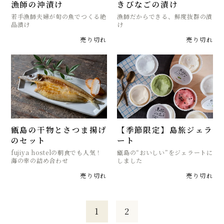
漁師の沖漬け
きびなごの漬け
若手漁師夫婦が旬の魚でつくる絶
漁師だからできる、鮮度抜群の漬
品漬け
け
売り切れ
売り切れ
甑島の干物とさつま揚げ
【季節限定】島旅ジェラ
のセット
ート
fujiya hostelの朝食でも人気！
甑島の“おいしい”をジェラートに
海の幸の詰め合わせ
しました
売り切れ
売り切れ
1
2