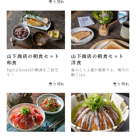
売り切れ
山下商店の朝食セット
山下商店の朝食セット
和食
洋食
fujiya hostelの朝食をご自宅
島のとうふ屋が提案する、現代の
で！
朝ごはん
売り切れ
売り切れ