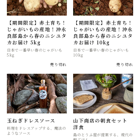
【期間限定】赤土育ち！
【期間限定】赤土育ち！
じゃがいもの産地！沖永
じゃがいもの産地！沖永
良部島から春のニシユタ
良部島から春のニシユタ
カお届け 5kg
カお届け 10kg
日本で一番早い春のじゃがいも
日本で一番早い春のじゃがいも
5kg
10kg
売り切れ
売り切れ
玉ねぎドレスソース
山下商店の朝食セット
洋食
料理をドレスアップする、魔法の
ようなソース
島のとうふ屋が提案する、現代の
朝ごはん