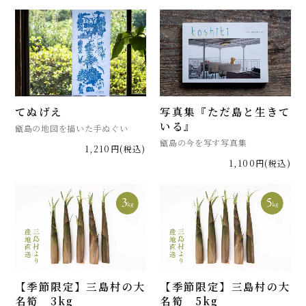
てぬげえ
写真集『ただ島と生きて
いる』
甑島の地図を描いた手ぬぐい
甑島の今を写す写真集
1,210円(税込)
1,100円(税込)
【季節限定】三島村の大
【季節限定】三島村の大
名筍 3kg
名筍 5kg