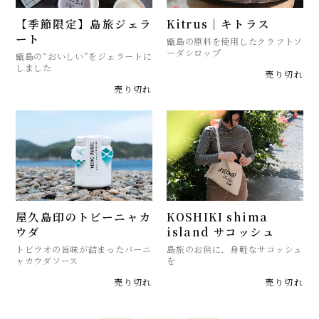
【季節限定】島旅ジェラ
Kitrus｜キトラス
ート
甑島の原料を使用したクラフトソ
ーダシロップ
甑島の“おいしい”をジェラートに
しました
売り切れ
売り切れ
屋久島印のトビーニャカ
KOSHIKI shima
ウダ
island サコッシュ
トビウオの旨味が詰まったバーニ
島旅のお供に、身軽なサコッシュ
ャカウダソース
を
売り切れ
売り切れ