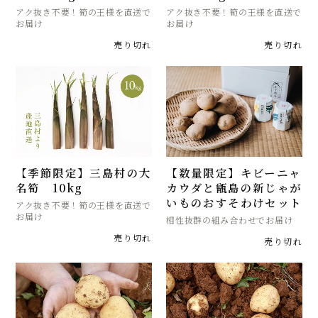
アク抜き不要！筍の王様を直送で
アク抜き不要！筍の王様を直送で
お届け
お届け
売り切れ
売り切れ
【季節限定】三島村の大
【数量限定】キビーニャ
名筍 10kg
カウダと甑島の新じゃが
いものおすそわけセット
アク抜き不要！筍の王様を直送で
お届け
相性抜群の組み合わせでお届け
売り切れ
売り切れ