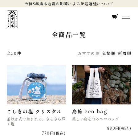
令和8年熊本地震の影響による配送遅延について
全商品一覧
全50件
おすすめ順
価格順
新着順
こしきの塩 クリスタル
島旅 eco bag
釜炊き式で生まれる、きらきら輝
美しい島を守るエコバッグ
く塩
880円(税込)
770円(税込)