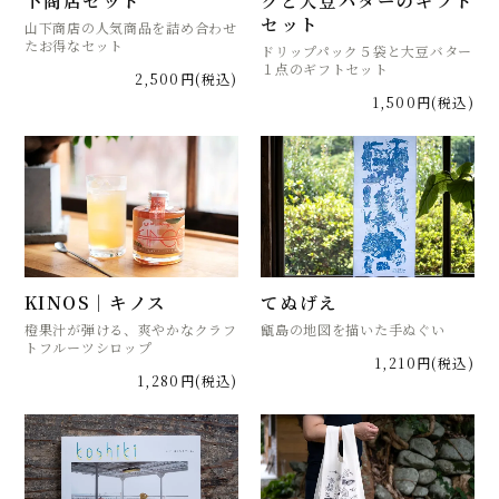
セット
山下商店の人気商品を詰め合わせ
たお得なセット
ドリップパック５袋と大豆バター
１点のギフトセット
2,500円(税込)
1,500円(税込)
KINOS｜キノス
てぬげえ
橙果汁が弾ける、爽やかなクラフ
甑島の地図を描いた手ぬぐい
トフルーツシロップ
1,210円(税込)
1,280円(税込)