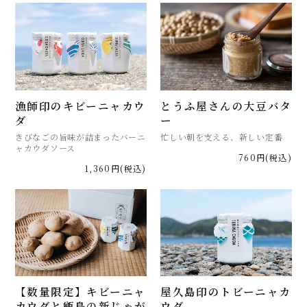
漁師印のキビーニャカウ
とうふ屋さんの大豆バタ
ダ
ー
きびなごの旨味が詰まったバーニ
忙しい朝を支える、新しい定番
ャカウダソース
760円(税込)
1,360円(税込)
【数量限定】キビーニャ
屋久島印のトビーニャカ
カウダと甑島の新じゃが
ウダ