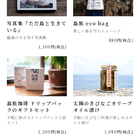
写真集『ただ島と生きて
島旅 eco bag
いる』
美しい島を守るエコバッグ
甑島の今を写す写真集
880円(税込)
1,100円(税込)
島旅珈琲 ドリップパッ
太陽のきびなごオリーブ
クのギフトセット
オイル漬け
手軽に飲めるドリップパック５袋
手軽にきびなご料理が楽しめるオ
セット
イル漬け
1,200円(税込)
1,080円(税込)