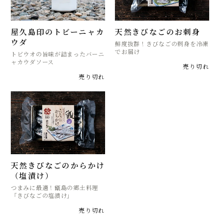
屋久島印のトビーニャカ
天然きびなごのお刺身
ウダ
鮮度抜群！きびなごの刺身を冷凍
でお届け
トビウオの旨味が詰まったバーニ
ャカウダソース
売り切れ
売り切れ
天然きびなごのからかけ
（塩漬け）
つまみに最適！甑島の郷土料理
「きびなごの塩漬け」
売り切れ