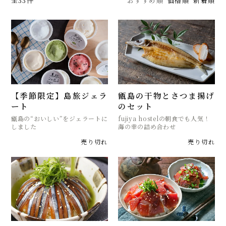
全33件
おすすめ順
価格順
新着順
【季節限定】島旅ジェラ
甑島の干物とさつま揚げ
ート
のセット
甑島の“おいしい”をジェラートに
fujiya hostelの朝食でも人気！
しました
海の幸の詰め合わせ
売り切れ
売り切れ