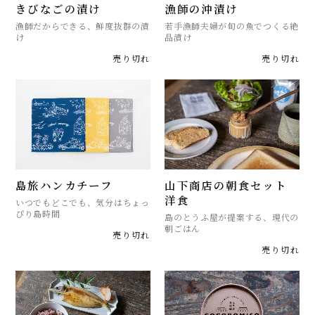
きびなごの漬け
漁師の沖漬け
漁師だからできる、鮮度抜群の漬
若手漁師夫婦が旬の魚でつくる絶
け
品漬け
売り切れ
売り切れ
島旅ハンカチーフ
山下商店の朝食セット
洋食
いつでもどこでも、気分はちょっ
ぴり島時間
島のとうふ屋が提案する、現代の
朝ごはん
売り切れ
売り切れ